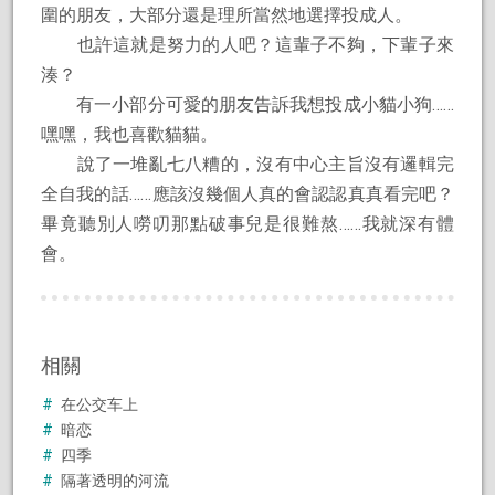
圍的朋友，大部分還是理所當然地選擇投成人。
也許這就是努力的人吧？這輩子不夠，下輩子來
湊？
有一小部分可愛的朋友告訴我想投成小貓小狗……
嘿嘿，我也喜歡貓貓。
說了一堆亂七八糟的，沒有中心主旨沒有邏輯完
全自我的話……應該沒幾個人真的會認認真真看完吧？
畢竟聽別人嘮叨那點破事兒是很難熬……我就深有體
會。
相關
在公交车上
暗恋
四季
隔著透明的河流