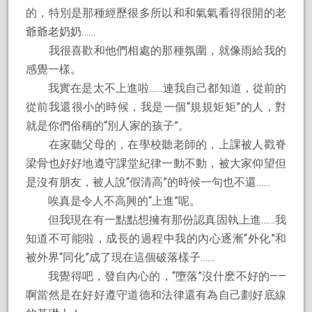
的，特別是那種經歷很多所以和和氣氣看得很開的老
爺爺老奶奶……
我很喜歡和他們相處的那種氛圍，就像雨給我的
感覺一樣。
我實在是太不上進啦……連我自己都知道，從前的
從前我還很小的時候，我是一個“規規矩矩”的人，對
就是你們俗稱的“別人家的孩子”。
在家聽父母的，在學校聽老師的，上課被人戳脊
梁骨也好好地遵守課堂紀律一動不動，被大家仰望但
是沒有朋友，被人說“假清高”的時候一句也不還……
唉真是令人不高興的“上進”呢。
但我現在有一點點想擁有那份認真固執上進……我
知道不可能啦，成長的過程中我的內心逐漸“外化”和
被外界“同化”成了現在這個破落樣子……
我覺得吧，發自內心的，“墮落”沒什麽不好的——
啊當然是在好好遵守道德和法律還有為自己劃好底線