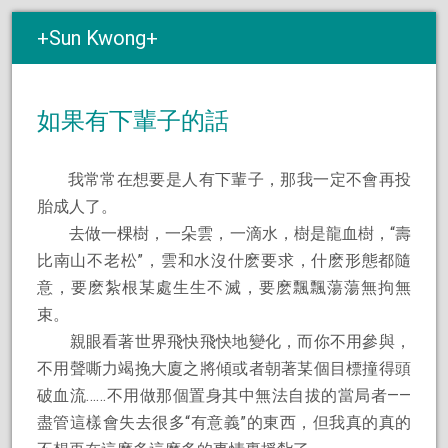
Sun Kwong
如果有下輩子的話
我常常在想要是人有下輩子，那我一定不會再投
胎成人了。
去做一棵樹，一朵雲，一滴水，樹是龍血樹，“壽
比南山不老松”，雲和水沒什麽要求，什麽形態都隨
意，要麽紮根某處生生不滅，要麽飄飄蕩蕩無拘無
束。
親眼看著世界飛快飛快地變化，而你不用參與，
不用聲嘶力竭挽大廈之將傾或者朝著某個目標撞得頭
破血流……不用做那個置身其中無法自拔的當局者——
盡管這樣會失去很多“有意義”的東西，但我真的真的