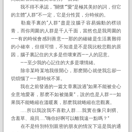
我不得不承認，“關懷”“愛”是極其美好的詞，但它
的主體“人群”不一定，它是分性質，分時候的。
勒龐手裏的“人群”盡是沒腦子容易煽動的楞頭
青，而你周圍的人群是千人千面，當然也是我周圍的
——有的時候會感到善意——那的的確確是生活裏難得
的小確幸，但很可惜，不知道是不是我比較悲觀的原
因，腦子裏記住的大多是些壞東西——人的惡意。
——至少我的心記住的大多是壞情緒。
除非某時某地我很開心，那麽開心就使我忘卻一
切煩惱了——那時候不算。
我在之前發過的一篇文章裏說過“如果不能被全心
全意地愛著，那麽不如被拋棄”，說的也是人群——如
果我不能蜷縮在溫暖裏，那麽我就蜷縮在悲觀裏。
……所以我說我不喜歡人群……我實在像只刺猬、
含羞草、扇貝……“嗨你好啊可以離我遠一點嗎？”
在不是特別特別親密的朋友的情況下這是我的通