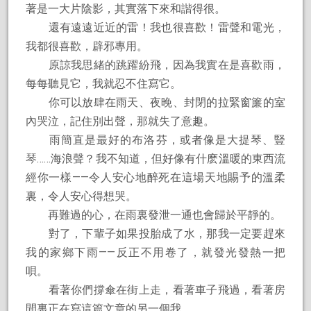
著是一大片陰影，其實落下來和諧得很。
還有遠遠近近的雷！我也很喜歡！雷聲和電光，
我都很喜歡，辟邪專用。
原諒我思緒的跳躍紛飛，因為我實在是喜歡雨，
每每聽見它，我就忍不住寫它。
你可以放肆在雨天、夜晚、封閉的拉緊窗簾的室
內哭泣，記住別出聲，那就失了意趣。
雨簡直是最好的布洛芬，或者像是大提琴、豎
琴……海浪聲？我不知道，但好像有什麽溫暖的東西流
經你一樣——令人安心地醉死在這場天地賜予的溫柔
裏，令人安心得想哭。
再難過的心，在雨裏發泄一通也會歸於平靜的。
對了，下輩子如果投胎成了水，那我一定要趕來
我的家鄉下雨——反正不用卷了，就發光發熱一把
唄。
看著你們撐傘在街上走，看著車子飛過，看著房
間裏正在寫這篇文章的另一個我。