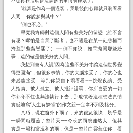
不想再在這麽多這麽多的事情裏掙紮了。
“就算是作為一個過客，我最後的心願就只剩看看
人間……你說參與其中？”
“倒也不必。”
畢竟我終歸對這個人間有些美好的留戀（誰不會
有呢？哪怕是自我了斷者，也不過是在某一刻悲極而
掩蓋那些留戀罷了）——倒不如說，如果拋開那些紛
爭，這的確是個美好的人間。
我想到會有人說“因為這些不美好才讓這個世界變
得更圓滿”，但很多事情，你的大腦接受了，你的心也
未必能接受，等到你親自下場看看——挑燈夜讀、受
人指責、被人孤立、被人批評謾罵，你所喜愛的一切
你都守不住也無法執行下去，那麽懷著這種想法真情
實感地寫“人生有缺憾”的作文題一定拿不到及格分。
真巧，現在窗外下雨了，來的很急很快，幾乎是
一瞬間就覆蓋了整片天——今晚的雨勢雖然大，但其
實是一場相當溫和的雨，像是一整片白雲蓋住你，看