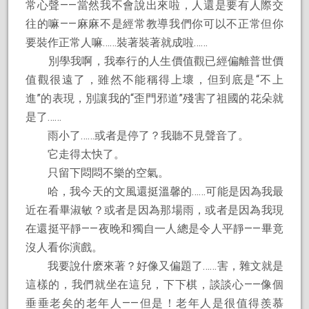
常心聲——當然我不會說出來啦，人還是要有人際交
往的嘛——麻麻不是經常教導我們你可以不正常但你
要裝作正常人嘛……裝著裝著就成啦……
別學我啊，我奉行的人生價值觀已經偏離普世價
值觀很遠了，雖然不能稱得上壞，但到底是“不上
進”的表現，別讓我的“歪門邪道”殘害了祖國的花朵就
是了……
雨小了……或者是停了？我聽不見聲音了。
它走得太快了。
只留下悶悶不樂的空氣。
哈，我今天的文風還挺溫馨的……可能是因為我最
近在看畢淑敏？或者是因為那場雨，或者是因為我現
在還挺平靜——夜晚和獨自一人總是令人平靜——畢竟
沒人看你演戲。
我要說什麽來著？好像又偏題了……害，雜文就是
這樣的，我們就坐在這兒，下下棋，談談心——像個
垂垂老矣的老年人——但是！老年人是很值得羨慕