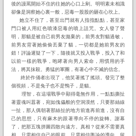
後的謾罵開始不住的往她的心口上剜。明明素未相識
卻像是洞察她心裏一般，惡毒一股股的砸在心坎上。
她立不住了，甚至出門就有人指指點點，甚至家
門口被人用紅色噴漆惡毒的噴上詛咒。女人發了聲
明，那貓是被自己前男友拋棄的，前男友對貓過敏，
前男友背著她偷偷丟棄了貓，一切都是她前男友的
錯！評論遲疑了一下，隨後就又投入戰爭，投入了和
以前一樣的戰爭，咆哮著向男人索命，用慣用的手
法，將其抹殺。勇猛的軍團，有著心中不滅的信念。
終於作俑者出現了，他笑著搖了搖頭。發完了整
個視頻，不是兔子也不是鴨子，是貓。
理智，在這場戰爭中顯得毫無作用，一點點撕扯
著靈魂叫囂著，宛如傀儡般的空洞漠然，只要那絲線
一扯，那人偶朝著那絲扯的地方前進再前進，沒有自
己的思想，只有麻木的跟著導向不停的旋轉。謝幕
了，把那五塊拼圖四散向遠方。真相？從來不需要真
相，只需相信自己的眼前，只需相信輿論的導向，留