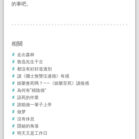
的事吧。
相關
走出森林
魯迅先生千古
都沒有好好道過別
讀《國士無雙伍連德》有感
娛樂會死嗎？——《娛樂至死》讀後感
為何有″積陰德"
該死的作業
誰能做一輩子上帝
做梦
沒有休息
隱秘的角落
明天又是工作日