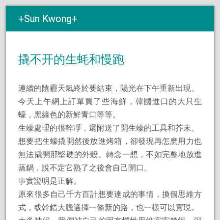
Sun Kwong
撬不开的生蚝和慢跑
連續的陰霾天氣終於要結束，陽光在下午重新出現。
今天上午網上訂單買了些海鮮，韓國進口的大只生
蠔，黑綠色的新鮮青口等等。
生蠔處理的很幹凈，還附送了開生蠔的工具和芥末。
想要把生蠔撬開然後放進烤箱，卻發現再怎麽用力也
無法撬開那堅硬的外殼。轉念一想，不如完整地放進
蒸鍋，說不定它熟了之後會自己開口。
事實證明是正解。
原來很多自己千方百計想要達成的事情，換個思維方
式，或幹錯大膽選擇一條新的路，也一樣可以實現。