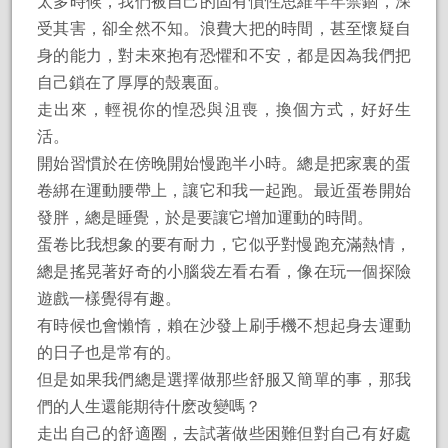
太多時候，我們被自己的固有慣性思維牢牢禁錮，深
受其害，卻全然不知。浪費大把的時間，甚至懷疑自
身的能力，對未來抱有恐懼和不安，都是因為我們把
自己鎖在了厚厚的殼裏面。
走出來，輕視你的惶恐與沮喪，換個方式，好好生
活。
開始習慣於在傍晚開始慢跑半小時。總是把家裏的蛋
卷綁在運動腰帶上，讓它和我一起跑。最近蛋卷開始
發胖，總是睡覺，於是要讓它增加運動的時間。
蛋卷比我想象的要有耐力，它似乎對慢跑充滿熱情，
總是搖晃著好奇的小腦袋左看右看，像在玩一個探險
遊戲一樣覺得有趣。
有時候也會懶惰，賴在沙發上刷手機不想起身去運動
的日子也是常有的。
但是如果我們總是選擇做那些舒服又簡單的事，那我
們的人生還能期待什麽改變嗎？
走出自己的舒適圈，去試著做些困難但對自己有好處