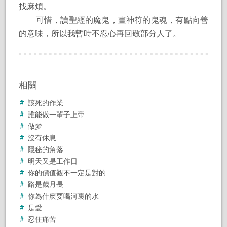
找麻煩。
可惜，讀聖經的魔鬼，畫神符的鬼魂，有點向善
的意味，所以我暫時不忍心再回敬部分人了。
相關
該死的作業
誰能做一輩子上帝
做梦
沒有休息
隱秘的角落
明天又是工作日
你的價值觀不一定是對的
路是歲月長
你為什麽要喝河裏的水
是愛
忍住痛苦