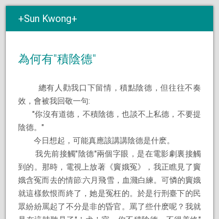
Sun Kwong
為何有″積陰德"
總有人勸我口下留情，積點陰德，但往往不奏
效，會被我回敬一句:
"你沒有道德，不積陰德，也談不上私德，不要提
陰德。″
今日想起，可能真應該講講陰德是什麽。
我先前接觸″陰德"兩個字眼，是在電影劇裏接觸
到的。那時，電視上放著《竇娥冤》，我正瞧見了竇
娥含冤而去的情節:六月飛雪，血濺白練。可憐的竇娥
就這樣飲恨而終了，她是冤枉的。於是行刑臺下的民
眾紛紛罵起了不分是非的昏官。罵了些什麽呢？我就