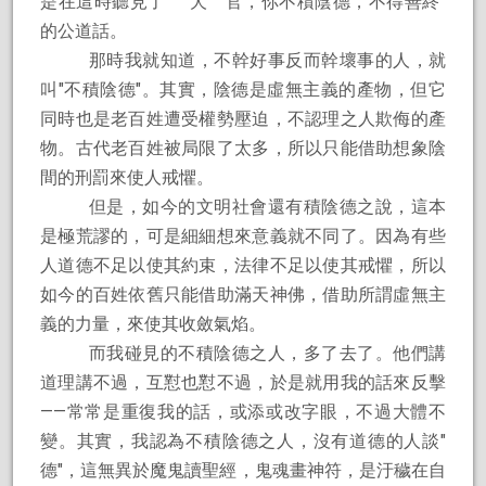
是在這時聽見了″＇犬＇官，你不積陰德，不得善終″
的公道話。
那時我就知道，不幹好事反而幹壞事的人，就
叫″不積陰德″。其實，陰德是虛無主義的產物，但它
同時也是老百姓遭受權勢壓迫，不認理之人欺侮的產
物。古代老百姓被局限了太多，所以只能借助想象陰
間的刑罰來使人戒懼。
但是，如今的文明社會還有積陰德之說，這本
是極荒謬的，可是細細想來意義就不同了。因為有些
人道德不足以使其約束，法律不足以使其戒懼，所以
如今的百姓依舊只能借助滿天神佛，借助所謂虛無主
義的力量，來使其收斂氣焰。
而我碰見的不積陰德之人，多了去了。他們講
道理講不過，互懟也懟不過，於是就用我的話來反擊
——常常是重復我的話，或添或改字眼，不過大體不
變。其實，我認為不積陰德之人，沒有道德的人談″
德"，這無異於魔鬼讀聖經，鬼魂畫神符，是汙穢在自