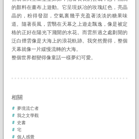
的顏料在畫布上遊動。它呈現妖冶的玫瑰紅色，亮晶
晶的，粉得發甜，空氣裏幾乎充盈著淡淡的糖果味
道。隨著長風，雲翳在天幕之上遊走飄逸，像是被定
格的正好在陽光下濺開的水花。而雲所過之處劃開的
泛白煙雲像是大海上的浪花軌跡。我突然覺得，整個
天幕就像一片緩慢流轉的大海。
整個世界都變得像童話一樣夢幻可愛。
相關
夢境流亡者
我之文學觀
史書
宅
個人感覺