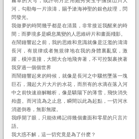
霧罩的天穹，或許明月正用她秀美玉手撫摸山川大
河，勾勒每一片浪濤，賜予滄海神聖的銀色紋理，閃
閃發光。
我做夢的時間幾乎都是在清晨，非常接近我醒來的時
間；而夢境多是瞬息萬變的人思維碎片和畫面殘影。
在鬧鐘響起之前，我的思維和意識就像是泛濫的濤濤
長河，有規律或者無規律地在我的身體裏亂竄，激
躍，橫沖直撞，大開大合地飛奔著，不可控製裹挾著
我穿過一個個世界
而鬧鐘響起來的時候，就像是長河之中驟然墜落一塊
巨石，濺起大片大片的水花，而所有的水滴在落入河
中之前快速崩解離析，像是驕陽下的薄雪，飛快消失
殆盡。而河流為之止息，瞬間以此為起點，一切河水
消逝倒卷，無影無蹤。
我睜開了眼，只能依稀記得幾個畫面和零星的只言片
語。
我大惑不解，這一切究竟是為了什麽？