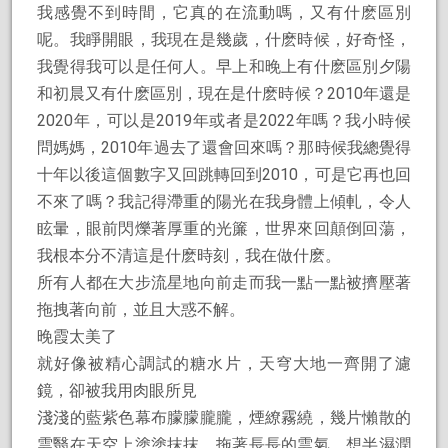
我感覺不到時間，它真的在流動嗎，又有什麽區別
呢。我睜開眼，我現在是幾歲，什麽時候，好奇怪，
我覺得我可以是任何人。早上和晚上有什麽區別夕陽
和初晨又有什麽區別，現在是什麽時候？2010年還是
2020年，可以是2019年或者是2022年嗎？我小時候
問媽媽，2010年過去了還會回來嗎？那時候我總覺得
十年以後這個數字又回跳轉回到2010，可是它再也回
不來了嗎？我記得滯重的陽光在我身體上傾軋，令人
眩暈，眼前閃爍著厚重的光簾，世界來回顛倒回蕩，
我根本分不清這是什麽時刻，我在做什麽。
所有人都在大步流星地向前走而我一點一點被擠壓著
拖拽著向前，並且大惑不解。
晚霞太美了
就好像被精心調試的糖水片，天穹大地一齊開了濾
鏡，卻被我用肉眼所見
淺淺的藍紫色幕布朦朦朧朧，煙繚霧繞，幾片懶散的
雲翳在天空上塗塗抹抹，拖著長長的雲氣，想半濕潤