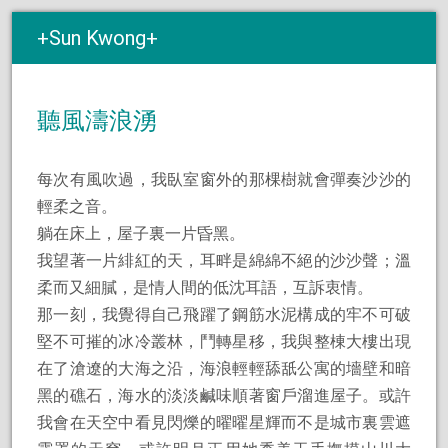
Sun Kwong
聽風濤浪湧
每次有風吹過，我臥室窗外的那棵樹就會彈奏沙沙的
輕柔之音。
躺在床上，屋子裏一片昏黑。
我望著一片緋紅的天，耳畔是綿綿不絕的沙沙聲；溫
柔而又細膩，是情人間的低沈耳語，互訴衷情。
那一刻，我覺得自己飛躍了鋼筋水泥構成的牢不可破
堅不可摧的冰冷叢林，鬥轉星移，我與整棟大樓出現
在了滄遼的大海之沿，海浪輕輕舔舐公寓的墻壁和暗
黑的礁石，海水的淡淡鹹味順著窗戶溜進屋子。或許
我會在天空中看見閃爍的曜曜星輝而不是城市裏雲遮