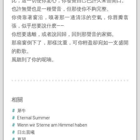
比，這一切使你驚心，你發覺自己已許久未曾開口。
也許無聲也是一種聲音，但那使你不夠完整。
你倚靠著窗沿，嗅著那一邊清涼的空氣，你唇瓣翕
張，似乎想要說什麽——
你想要逃離，或者說回歸，回到那聲音的家鄉。
那扇窗倒下了，那樣沈重，可你輕盈卻宛如一支盛開
的歡歌。
風聽到了你的呢喃。
相關
犀牛
Eternal Summer
Wenn wir Sterne am Himmel haben
日出晨曦
夏望