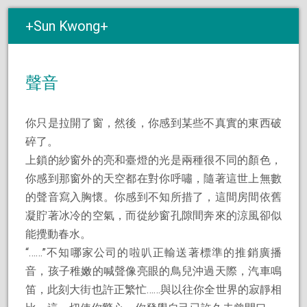
Sun Kwong
聲音
你只是拉開了窗，然後，你感到某些不真實的東西破
碎了。
上鎖的紗窗外的亮和臺燈的光是兩種很不同的顏色，
你感到那窗外的天空都在對你呼嘯，隨著這世上無數
的聲音寫入胸懷。你感到不知所措了，這間房間依舊
凝貯著冰冷的空氣，而從紗窗孔隙間奔來的涼風卻似
能攪動春水。
“……”不知哪家公司的啦叭正輸送著標準的推銷廣播
音，孩子稚嫩的喊聲像亮眼的鳥兒沖過天際，汽車鳴
笛，此刻大街也許正繁忙……與以往你全世界的寂靜相